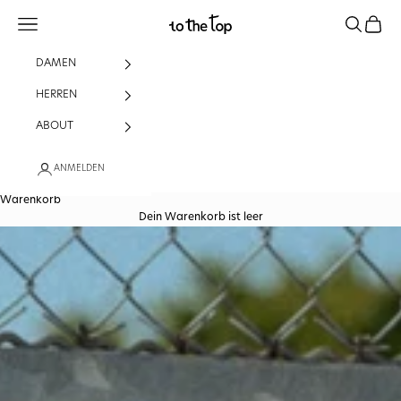
Zum Inhalt springen
Menü
Suchen
Waren
to the top sportswear
DAMEN
HERREN
ABOUT
ANMELDEN
Warenkorb
Dein Warenkorb ist leer