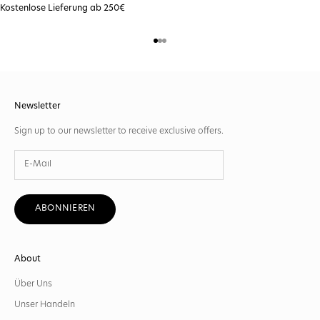
Kostenlose Lieferung ab 250€
Gehe zu Element 1
Gehe zu Element 2
Gehe zu Element 3
Newsletter
Sign up to our newsletter to receive exclusive offers.
ABONNIEREN
About
Über Uns
Unser Handeln