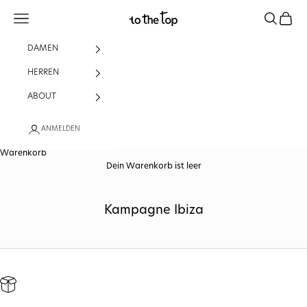
Zum Inhalt springen
Menü
Suchen
Waren
to the top sportswear
DAMEN
HERREN
ABOUT
ANMELDEN
Warenkorb
Dein Warenkorb ist leer
Kampagne Ibiza